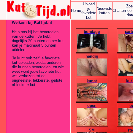
Upload
Zoe
je
Nieuwste
Home
Chatten
ee
favoriete
kutten
dat
kut
Welkom bij KutTijd.nl
bondage
car
Help ons bij het beoordelen
van de kutten. Je hebt
dagelijks 20 punten en per kut
kan je maximaal 5 punten
uitdelen.
handig
ha
Je kunt ook zelf je favoriete
kut uploaden, zodat anderen
die kunnen beoordelen, en wie
weet word jouw favoriete kut
wel verkozen tot de
origneelste, lekkerste, geilste
kunst
kut
of leukste kut.
open
o
SM
st